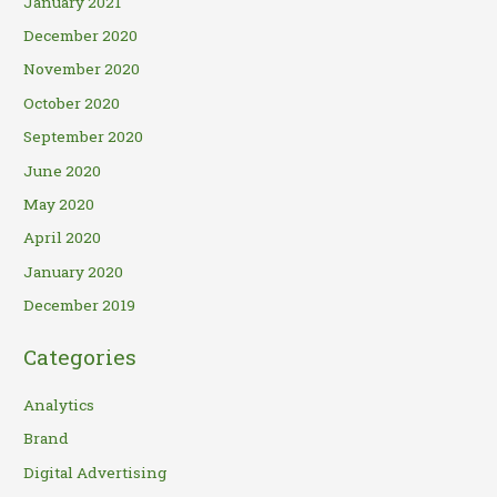
January 2021
December 2020
November 2020
October 2020
September 2020
June 2020
May 2020
April 2020
January 2020
December 2019
Categories
Analytics
Brand
Digital Advertising