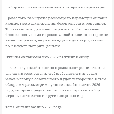
Выбор лучших онлайн-казино: критерии и параметры
Кроме того, вам нужно рассмотреть параметры онлайн-
казино, такие как лицензия, безопасность и репутация.
Топ казино всегда имеет лицензию и обеспечивает
безопасность своих игроков. Онлайн-казино, которое не
имеет лицензии, не рекомендуется для игры, так как
вы рискуете потерять деньги.
Лучшие онлайн-казино 2026: рейтинг и обзор
В 2026 году онлайн-казино продолжают развиваться и
улучшать свои услуги, чтобы обеспечить игрокам
максимальную безопасность и удовлетворение. В этом
обзоре мы рассмотрим лучшие онлайн-казино 2026
года, которые предлагают игрокам широкий выбор
игровых автоматов и других азартных игр.
Топ-5 онлайн-казино 2026 года