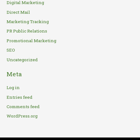
Digital Marketing
Direct Mail
Marketing Tracking
PR Public Relations
Promotional Marketing
SEO
Uncategorized
Meta
Log in
Entries feed
Comments feed
WordPress.org