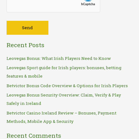
Recent Posts
Leovegas Bonus: What Irish Players Need to Know
Leovegas Sport guide for Irish players: bonuses, betting
features & mobile
Betvictor Bonus Code Overview & Options for Irish Players
Leovegas Bonus Security Overview: Claim, Verify & Play
Safely in Ireland
Betvictor Casino Ireland Review – Bonuses, Payment
Methods, Mobile App & Security
Recent Comments