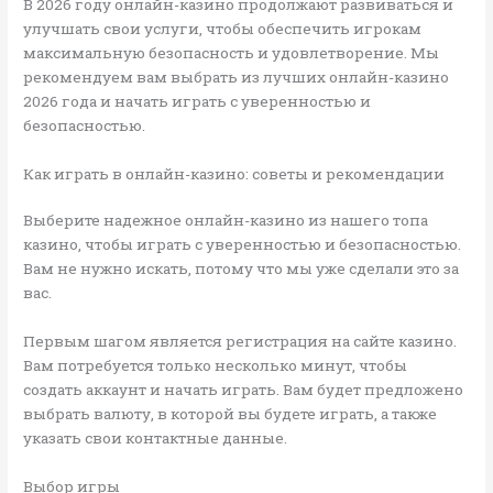
В 2026 году онлайн-казино продолжают развиваться и
улучшать свои услуги, чтобы обеспечить игрокам
максимальную безопасность и удовлетворение. Мы
рекомендуем вам выбрать из лучших онлайн-казино
2026 года и начать играть с уверенностью и
безопасностью.
Как играть в онлайн-казино: советы и рекомендации
Выберите надежное онлайн-казино из нашего топа
казино, чтобы играть с уверенностью и безопасностью.
Вам не нужно искать, потому что мы уже сделали это за
вас.
Первым шагом является регистрация на сайте казино.
Вам потребуется только несколько минут, чтобы
создать аккаунт и начать играть. Вам будет предложено
выбрать валюту, в которой вы будете играть, а также
указать свои контактные данные.
Выбор игры