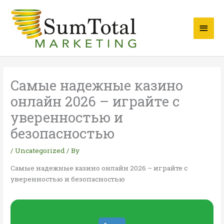
Skip
Mai
to
content
Men
Самые надежные казино
онлайн 2026 – играйте с
уверенностью и
безопасностью
/
Uncategorized
/ By
Самые надежные казино онлайн 2026 – играйте с
уверенностью и безопасностью