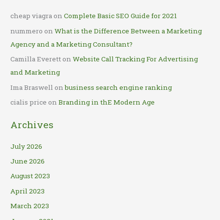
cheap viagra
on
Complete Basic SEO Guide for 2021
nummero
on
What is the Difference Between a Marketing
Agency and a Marketing Consultant?
Camilla Everett
on
Website Call Tracking For Advertising
and Marketing
Ima Braswell
on
business search engine ranking
cialis price
on
Branding in thE Modern Age
Archives
July 2026
June 2026
August 2023
April 2023
March 2023