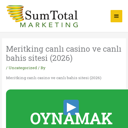
Skip
Mai
to
content
Men
Meritking canlı casino ve canlı
bahis sitesi (2026)
/
Uncategorized
/ By
Meritking canlı casino ve canlı bahis sitesi (2026)
OYNAMAK