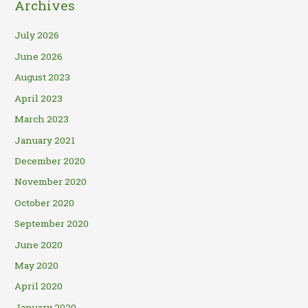
Archives
July 2026
June 2026
August 2023
April 2023
March 2023
January 2021
December 2020
November 2020
October 2020
September 2020
June 2020
May 2020
April 2020
January 2020