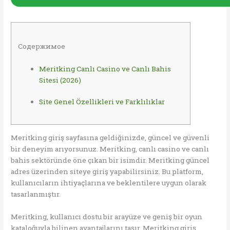
Содержимое
Meritking Canlı Casino ve Canlı Bahis
Sitesi (2026)
Site Genel Özellikleri ve Farklılıklar
Meritking giriş sayfasına geldiğinizde, güncel ve güvenli
bir deneyim arıyorsunuz. Meritking, canlı casino ve canlı
bahis sektöründe öne çıkan bir isimdir. Meritking güncel
adres üzerinden siteye giriş yapabilirsiniz. Bu platform,
kullanıcıların ihtiyaçlarına ve beklentilere uygun olarak
tasarlanmıştır.
Meritking, kullanıcı dostu bir arayüze ve geniş bir oyun
kataloğuyla bilinen avantajlarını taşır. Meritking giriş