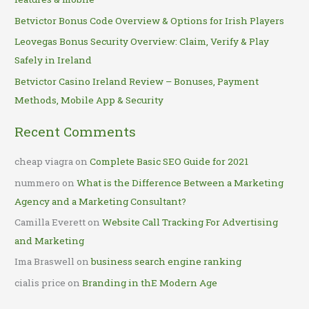
Betvictor Bonus Code Overview & Options for Irish Players
Leovegas Bonus Security Overview: Claim, Verify & Play
Safely in Ireland
Betvictor Casino Ireland Review – Bonuses, Payment
Methods, Mobile App & Security
Recent Comments
cheap viagra
on
Complete Basic SEO Guide for 2021
nummero
on
What is the Difference Between a Marketing
Agency and a Marketing Consultant?
Camilla Everett
on
Website Call Tracking For Advertising
and Marketing
Ima Braswell
on
business search engine ranking
cialis price
on
Branding in thE Modern Age