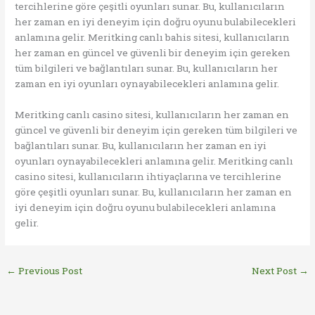
tercihlerine göre çeşitli oyunları sunar. Bu, kullanıcıların
her zaman en iyi deneyim için doğru oyunu bulabilecekleri
anlamına gelir. Meritking canlı bahis sitesi, kullanıcıların
her zaman en güncel ve güvenli bir deneyim için gereken
tüm bilgileri ve bağlantıları sunar. Bu, kullanıcıların her
zaman en iyi oyunları oynayabilecekleri anlamına gelir.
Meritking canlı casino sitesi, kullanıcıların her zaman en
güncel ve güvenli bir deneyim için gereken tüm bilgileri ve
bağlantıları sunar. Bu, kullanıcıların her zaman en iyi
oyunları oynayabilecekleri anlamına gelir. Meritking canlı
casino sitesi, kullanıcıların ihtiyaçlarına ve tercihlerine
göre çeşitli oyunları sunar. Bu, kullanıcıların her zaman en
iyi deneyim için doğru oyunu bulabilecekleri anlamına
gelir.
←
Previous Post
Next Post
→