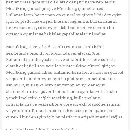
beklentilere göre sürekli olarak geliştirilir ve yenilenir.
Meritking güncel giriş ve Meritking güncel adres,
kullanıcıların her zaman en güncel ve güvenli bir deneyim
için bu platforma erişebilmesini sağlar. Bu, kullanıcıların
her zaman en iyi deneyim alabilmelerini ve güvenli bir
ortamda oyunlar ve bahisler yapabilmelerini sağlar.
Meritking, 2026 yılında canlı casino ve canlı bahis
sektöründe önemli bir konumda yer alacak. Site,
kullanıcıların ihtiyaçlarına ve beklentilere göre sürekli
olarak geliştirilir ve yenilenir. Meritking güncel giriş ve
Meritking güncel adres, kullanıcıların her zaman en güncel
ve güvenli bir deneyim için bu platforma erişebilmesini
sağlar. Bu, kullanıcıların her zaman en iyi deneyim
alabilmelerini ve güvenli bir ortamda oyunlar ve bahisler
yapabilmelerini sağlar. Meritking, kullanıcıların
ihtiyaçlarına ve beklentilere göre sürekli olarak geliştirilir
ve yenilenir. Bu, kullanıcıların her zaman en güncel ve
güvenli bir deneyim için bu platforma erişebilmesini sağlar.
Site Genel Özellikleri ve Farklılıklar