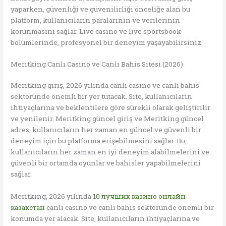
yaparken, güvenliği ve güvenilirliği önceliğe alan bu
platform, kullanıcıların paralarının ve verilerinin
korunmasını sağlar. Live casino ve live sportsbook
bölümlerinde, profesyonel bir deneyim yaşayabilirsiniz.
Meritking Canlı Casino ve Canlı Bahis Sitesi (2026)
Meritking giriş, 2026 yılında canlı casino ve canlı bahis
sektöründe önemli bir yer tutacak. Site, kullanıcıların
ihtiyaçlarına ve beklentilere göre sürekli olarak geliştirilir
ve yenilenir. Meritking güncel giriş ve Meritking güncel
adres, kullanıcıların her zaman en güncel ve güvenli bir
deneyim için bu platforma erişebilmesini sağlar. Bu,
kullanıcıların her zaman en iyi deneyim alabilmelerini ve
güvenli bir ortamda oyunlar ve bahisler yapabilmelerini
sağlar.
Meritking, 2026 yılında
10 лучших казино онлайн
казахстан
canlı casino ve canlı bahis sektöründe önemli bir
konumda yer alacak. Site, kullanıcıların ihtiyaçlarına ve