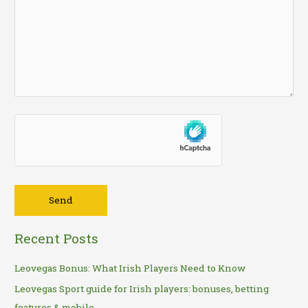
Recent Posts
Leovegas Bonus: What Irish Players Need to Know
Leovegas Sport guide for Irish players: bonuses, betting
features & mobile