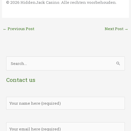
© 2026 HiddenJack Casino. Alle rechten voorbehouden.
←
Previous Post
Next Post
→
S
e
Contact us
a
r
c
h
f
o
r