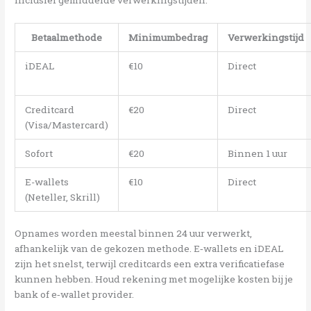
Betaalmethode
Minimumbedrag
Verwerkingstijd
iDEAL
€10
Direct
Creditcard
€20
Direct
(Visa/Mastercard)
Sofort
€20
Binnen 1 uur
E-wallets
€10
Direct
(Neteller, Skrill)
Opnames worden meestal binnen 24 uur verwerkt,
afhankelijk van de gekozen methode. E‑wallets en iDEAL
zijn het snelst, terwijl creditcards een extra verificatiefase
kunnen hebben. Houd rekening met mogelijke kosten bij je
bank of e‑wallet provider.