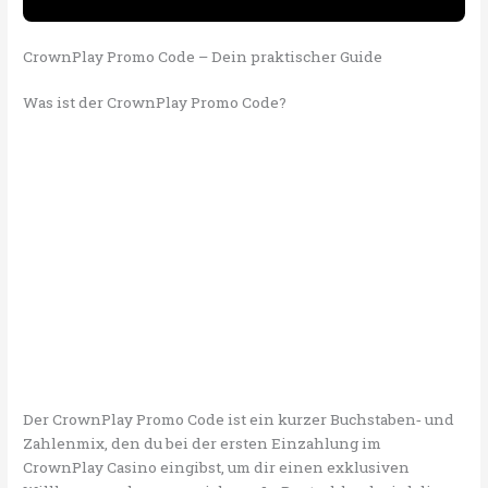
CrownPlay Promo Code – Dein praktischer Guide
Was ist der CrownPlay Promo Code?
Der CrownPlay Promo Code ist ein kurzer Buchstaben‑ und
Zahlenmix, den du bei der ersten Einzahlung im
CrownPlay Casino eingibst, um dir einen exklusiven