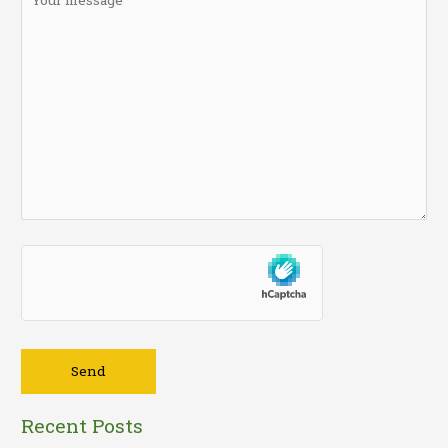
Recent Posts