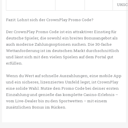
UKGC
Fazit: Lohnt sich der CrownPlay Promo Code?
Der CrownPlay Promo Code ist ein attraktiver Einstieg für
deutsche Spieler, die sowohl ein breites Bonusangebot als
auch moderne Zahlungsoptionen suchen. Die 30‑fache
Wettanforderung ist im deutschen Markt durchschnittlich
und lässt sich mit den vielen Spielen auf dem Portal gut
erfüllen.
Wenn du Wert auf schnelle Auszahlungen, eine mobile App
und ein sicheres, lizenziertes Umfeld legst, ist CrownPlay
eine solide Wahl. Nutze den Promo Code bei deiner ersten
Einzahlung und genieße das komplette Casino‑Erlebnis –
vom Live‑Dealer bis zu den Sportwetten – mit einem
zusätzlichen Bonus im Rücken.