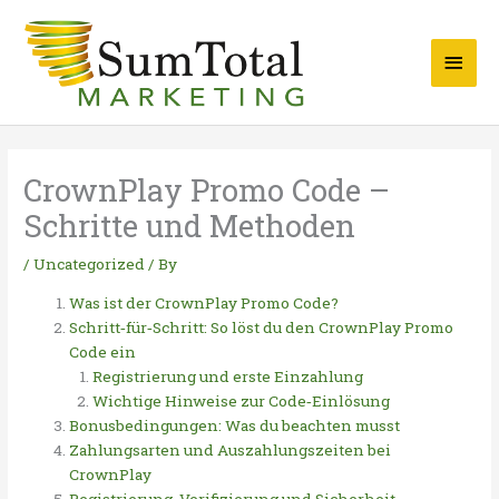
Skip
Mai
to
content
Men
CrownPlay Promo Code –
Schritte und Methoden
/
Uncategorized
/ By
Was ist der CrownPlay Promo Code?
Schritt‑für‑Schritt: So löst du den CrownPlay Promo
Code ein
Registrierung und erste Einzahlung
Wichtige Hinweise zur Code‑Einlösung
Bonusbedingungen: Was du beachten musst
Zahlungsarten und Auszahlungszeiten bei
CrownPlay