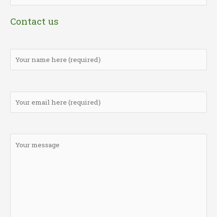
e
Contact us
a
r
c
h
f
o
r
: