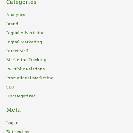
Categories
Analytics
Brand
Digital Advertising
Digital Marketing
Direct Mail
Marketing Tracking
PR Public Relations
Promotional Marketing
SEO
Uncategorized
Meta
Log in
Entries feed