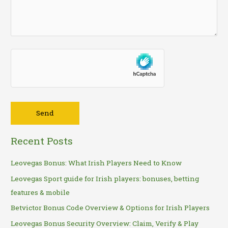
Recent Posts
Leovegas Bonus: What Irish Players Need to Know
Leovegas Sport guide for Irish players: bonuses, betting
features & mobile
Betvictor Bonus Code Overview & Options for Irish Players
Leovegas Bonus Security Overview: Claim, Verify & Play