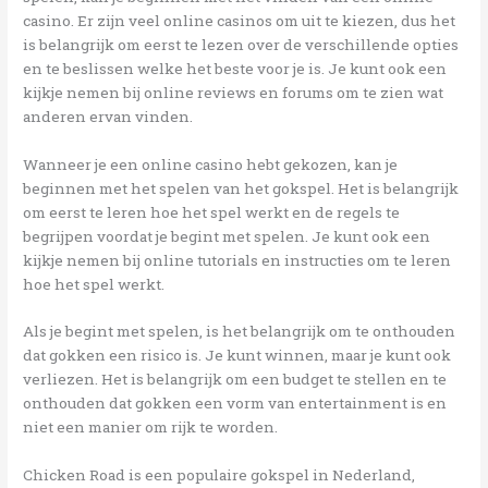
casino. Er zijn veel online casinos om uit te kiezen, dus het
is belangrijk om eerst te lezen over de verschillende opties
en te beslissen welke het beste voor je is. Je kunt ook een
kijkje nemen bij online reviews en forums om te zien wat
anderen ervan vinden.
Wanneer je een online casino hebt gekozen, kan je
beginnen met het spelen van het gokspel. Het is belangrijk
om eerst te leren hoe het spel werkt en de regels te
begrijpen voordat je begint met spelen. Je kunt ook een
kijkje nemen bij online tutorials en instructies om te leren
hoe het spel werkt.
Als je begint met spelen, is het belangrijk om te onthouden
dat gokken een risico is. Je kunt winnen, maar je kunt ook
verliezen. Het is belangrijk om een budget te stellen en te
onthouden dat gokken een vorm van entertainment is en
niet een manier om rijk te worden.
Chicken Road is een populaire gokspel in Nederland,