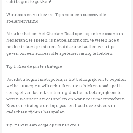
echt begint te gokken!
Winnaars en verliezers: Tips voor een succesvolle
spelerservaring
Als u besluit om het Chicken Road spel bij online casino in
Nederland te spelen, is het belangrijk om te weten hoe u
het beste kunt presteren. In dit artikel zullen we u tips
geven om een succesvolle spelerservaring te hebben.
Tip 1: Kies de juiste strategie
Voordat u begint met spelen, is het belangrijk om te bepalen
welke strategie u wilt gebruiken. Het Chicken Road spel is
een spel van tactiek en timing, dus het is belangrijk om te
weten wanneer u moet spelen en wanneer u moet wachten.
Kies een strategie die bij u past en houd deze steeds in
gedachten tijdens het spelen.
Tip 2: Houd een oogje op uw bankroll