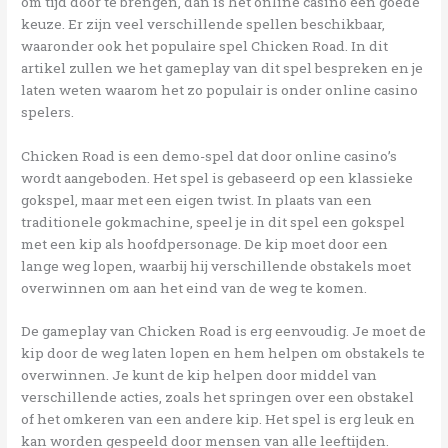
om tijd door te brengen, dan is het online casino een goede
keuze. Er zijn veel verschillende spellen beschikbaar,
waaronder ook het populaire spel Chicken Road. In dit
artikel zullen we het gameplay van dit spel bespreken en je
laten weten waarom het zo populair is onder online casino
spelers.
Chicken Road is een demo-spel dat door online casino’s
wordt aangeboden. Het spel is gebaseerd op een klassieke
gokspel, maar met een eigen twist. In plaats van een
traditionele gokmachine, speel je in dit spel een gokspel
met een kip als hoofdpersonage. De kip moet door een
lange weg lopen, waarbij hij verschillende obstakels moet
overwinnen om aan het eind van de weg te komen.
De gameplay van Chicken Road is erg eenvoudig. Je moet de
kip door de weg laten lopen en hem helpen om obstakels te
overwinnen. Je kunt de kip helpen door middel van
verschillende acties, zoals het springen over een obstakel
of het omkeren van een andere kip. Het spel is erg leuk en
kan worden gespeeld door mensen van alle leeftijden.